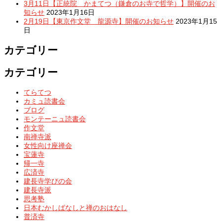
3月11日【正統院 かまてつ（鎌倉のお寺で哲学）】開催のお
知らせ
2023年1月16日
2月19日【東京作文堂 龍源寺】開催のお知らせ
2023年1月15
日
カテゴリー
カテゴリー
てらてつ
カミュ読書会
ブログ
モンテーニュ読書会
作文堂
南禅寺派
女性向け座禅会
宝蓮寺
帰一寺
広済寺
建長寺学びの会
建長寺派
思考塾
日本むかしばなしと禅のおはなし
普済寺