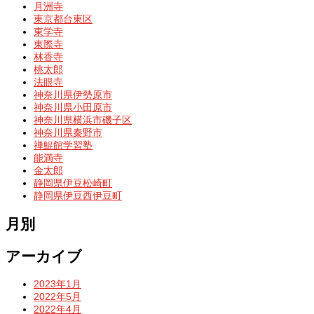
月洲寺
東京都台東区
東学寺
東際寺
林香寺
桃太郎
法眼寺
神奈川県伊勢原市
神奈川県小田原市
神奈川県横浜市磯子区
神奈川県秦野市
禅鯤館学習塾
能満寺
金太郎
静岡県伊豆松崎町
静岡県伊豆西伊豆町
月別
アーカイブ
2023年1月
2022年5月
2022年4月