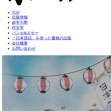
TOP
出版情報
超学力塾
作文堂
パンセ&エセー
「日本昔話」を使った書籍の出版
会社概要
お問い合わせ