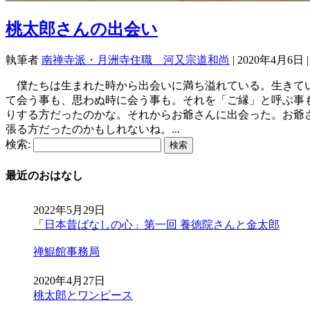
桃太郎さんの出会い
執筆者
南禅寺派・月洲寺住職 河又宗道和尚
|
2020年4月6日
僕たちは生まれた時から出会いに満ち溢れている。生きてい
て会う事も、思わぬ時に会う事も。それを「ご縁」と呼ぶ事
りする方だったのかな。それからお爺さんに出会った。お爺
張る方だったのかもしれないね。...
検索:
最近のおはなし
2022年5月29日
「日本昔ばなしの心」第一回 養徳院さんと金太郎
禅鯤館事務局
2020年4月27日
桃太郎とワンピース