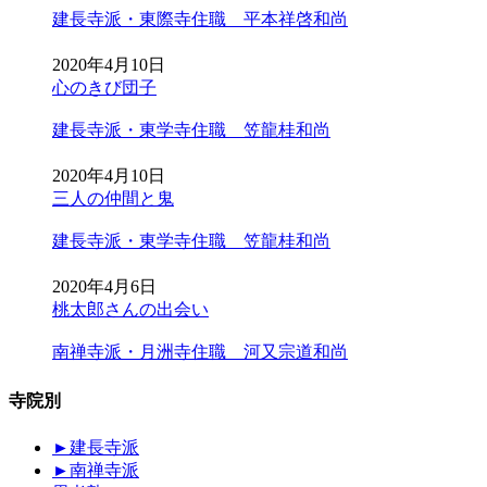
建長寺派・東際寺住職 平本祥啓和尚
2020年4月10日
心のきび団子
建長寺派・東学寺住職 笠龍桂和尚
2020年4月10日
三人の仲間と鬼
建長寺派・東学寺住職 笠龍桂和尚
2020年4月6日
桃太郎さんの出会い
南禅寺派・月洲寺住職 河又宗道和尚
寺院別
►
建長寺派
►
南禅寺派