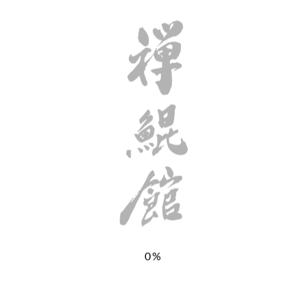
た。でもその後のお話は？...
強さあっての平和
執筆者
建長寺派・広済寺住職 吉川道源和尚
|
2020年2月
0%
2日
|
広済寺
,
建長寺派
,
桃太郎
,
神奈川県伊勢原市
桃太郎という愛称の機関車があって何十両も繋がる貨
車を引っ張っている。お話では、親分の鬼がコン棒を振